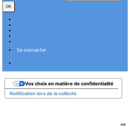
OK
Plan du site
Licences
Mentions légales
CGUV
Paramétrer vos cookies
Se connecter
Propulsé par AssoConnect, le logiciel des
associations de Loisirs
Vos choix en matière de confidentialité
Notification lors de la collecte