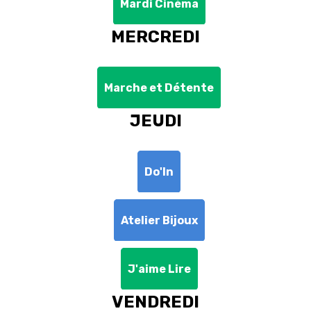
Mardi Cinéma
MERCREDI
Marche et Détente
JEUDI
Do'In
Atelier Bijoux
J'aime Lire
VENDREDI